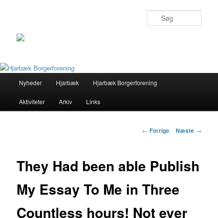
Søg
Primær
Nyheder
Hjarbæk
Hjarbæk Borgerforening
Fortsæt
menu
Aktiviteter
Arkiv
Links
til
primært
Indlægs
←
Forrige
Næste
→
navigation
indhold
They Had been able Publish
My Essay To Me in Three
Countless hours! Not ever