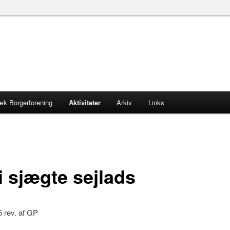
æk Borgerforening
Aktiviteter
Arkiv
Links
i sjægte sejlads
 rev. af GP