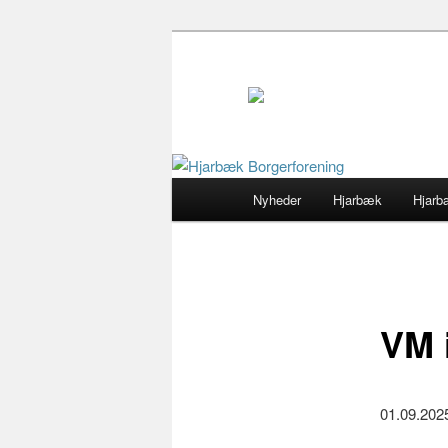
Primær
Nyheder
Hjarbæk
Hjarb
Fortsæt
menu
til
primært
VM 
indhold
01.09.2025