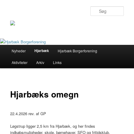
Søg
Primær
Hjarbæk
Nyheder
Hjarbæk Borgerforening
Fortsæt
menu
Aktiviteter
Arkiv
Links
til
primært
indhold
Hjarbæks omegn
22.4.2026 rev. af GP
Løgstrup ligger 2,5 km fra Hjarbæk, og her findes
indkøbsmuligheder, skole, børnehaver, SFO og fritidsklub,