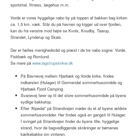
sportshal, fitness, lægehus m.m.
Vorde er vores hyggelige nabo by på toppen af bakken bag kirken
ca. 1,5 km. væk. Står du på havnen og kigger ud over fjorden,
kan du fra venstre mod højre se Kvols, Knudby, Taarup,
Strandet, Lynderup og Skals.
Der er fælles menighedsråd og præst i de tre nabo sogne: Vorde,
Fiskbæk og Romlund.
Se mere på
www.løgstrupskirker.dk
På Bavnevej mellem Hjarbæk og Vorde kirke, findes
indkørslen (Hulager) til Gormendal sommerhusområde og
Hjarbæk Fjord Camping.
Svanevej fører op til det store sommerhusområde på byens
sydlige bakketop.
Efter ”Alpedal” på Strandvejen møder du et af byens ældste
sommerhusområder. Her findes også en gangsti til Hulager.
I svinget på Strandvejen finder du byens lille, hyggelige
strand, hvor de bagvedliggende skråninger er børnenes
kælkebakke om vinteren.