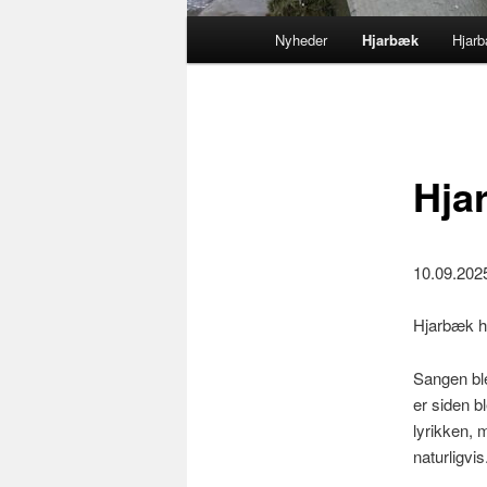
Primær
Nyheder
Hjarbæk
Hjarb
Fortsæt
menu
til
primært
Hja
indhold
10.09.2025
Hjarbæk ha
Sangen ble
er siden b
lyrikken,
naturligvis