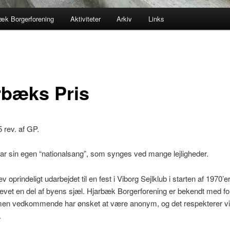
æk Borgerforening
Aktiviteter
Arkiv
Links
rbæks Pris
 rev. af GP.
r sin egen “nationalsang”, som synges ved mange lejligheder.
v oprindeligt udarbejdet til en fest i Viborg Sejlklub i starten af 1970’
levet en del af byens sjæl. Hjarbæk Borgerforening er bekendt med forf
 men vedkommende har ønsket at være anonym, og det respekterer vi
.