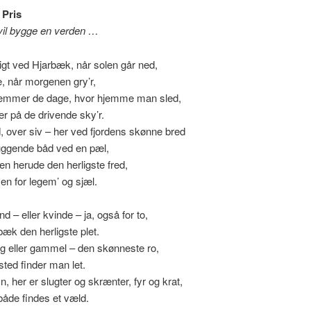
 Pris
vil bygge en verden …
ligt ved Hjarbæk, når solen går ned,
le, når morgenen gry’r,
emmer de dage, hvor hjemme man sled,
r på de drivende sky’r.
 over siv – her ved fjordens skønne bred
ggende båd ved en pæl,
den herude den herligste fred,
sen for legem’ og sjæl.
d – eller kvinde – ja, også for to,
bæk den herligste plet.
g eller gammel – den skønneste ro,
sted finder man let.
n, her er slugter og skrænter, fyr og krat,
tbåde findes et væld.