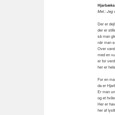
Hjarbæks
Mel.: Jeg 
Der er dej
der er stil
så man gl
når man se
Over vand,
med en vu
er for ver
her er hel
For en man
da er Hjar
Er man un
og et hvile
Her er hav
her af lys