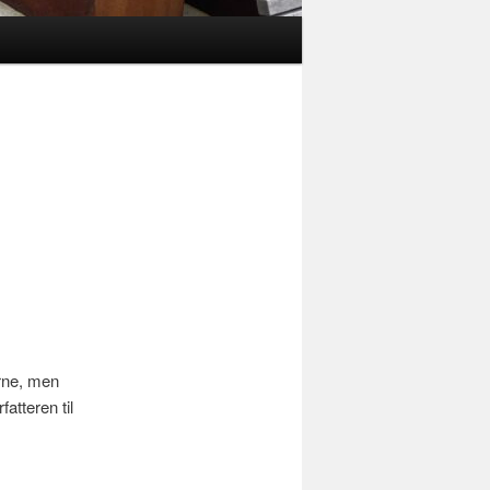
erne, men
atteren til