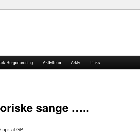
æk Borgerforening
Aktiviteter
Arkiv
Links
toriske sange …..
 opr. af GP.