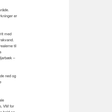
mråde.
kninger er
rit med
brakvand.
alerne til
s
Hjarbæk –
ede ned og
e
ale
b, VM for
e bold og