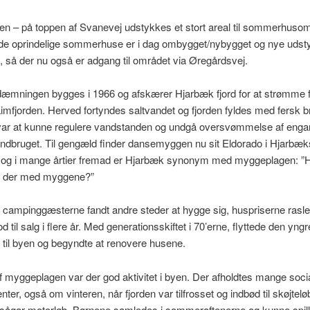
en – på toppen af Svanevej udstykkes et stort areal til sommerhuso
de oprindelige sommerhuse er i dag ombygget/nybygget og nye udsty
, så der nu også er adgang til området via Øregårdsvej.
dæmningen bygges i 1966 og afskærer Hjarbæk fjord for at strømme f
Limfjorden. Herved fortyndes saltvandet og fjorden fyldes med fersk 
var at kunne regulere vandstanden og undgå oversvømmelse af engare
andbruget. Til gengæld finder dansemyggen nu sit Eldorado i Hjarbæk
 og i mange årtier fremad er Hjarbæk synonym med myggeplagen: ”
ke der med myggene?”
 campinggæsterne fandt andre steder at hygge sig, huspriserne rasl
 til salg i flere år. Med generationsskiftet i 70’erne, flyttede den yngr
 til byen og begyndte at renovere husene.
f myggeplagen var der god aktivitet i byen. Der afholdtes mange soci
ter, også om vinteren, når fjorden var tilfrosset og indbød til skøjtelø
 sågar motorløb. Børnene samledes i sommeraftenerne og kunne spill