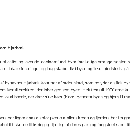
n om Hjarbæk
 et aktivt og levende lokalsamfund, hvor forskellige arrangementer, 
r samt lokale foreninger og laug skaber liv i byen og ikke mindste liv p
 af bynavnet Hjarbæk kommer af ordet hiord, som betyder en flok dy
enviser til bækken, der løber gennem byen. Helt frem til 1970’erne 
en lokal bonde, der drev sine køer (hiord) gennem byen og hjem til m
.
sen, der ligger som en stor plæne mellem kroen og fjorden, har fra ga
holdt fiskerne til tørring og tjæring af deres garn og fangstnet samt til