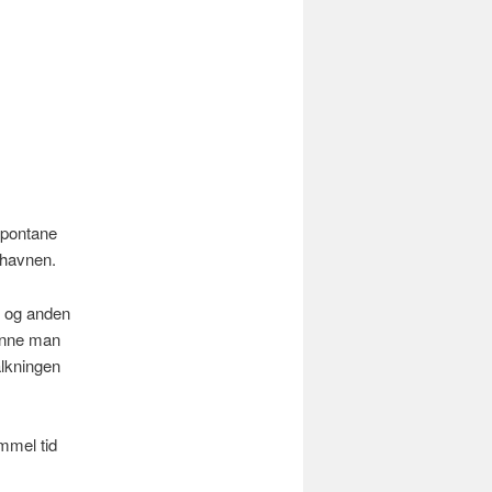
spontane
å havnen.
r og anden
kunne man
alkningen
mmel tid