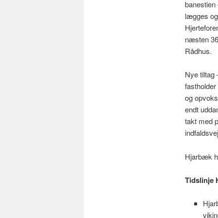
banestien 
lægges og
Hjertefore
næsten 360
Rådhus.
Nye tiltag 
fastholder
og opvokse
endt uddan
takt med po
indfaldsve
Hjarbæk h
Tidslinje
Hjar
vikin