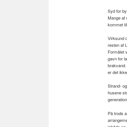
Syd for by
Mange af 
kommet til
Virksund 
resten af 
Formålet 
gavn for l
brakvand.
er det ik
Strand- og
husene stod
generation
På trods a
arrangemen
isbåde og