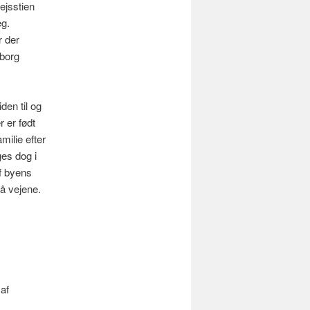
ejsstien
g.
r der
iborg
den til og
 er født
milie efter
ges dog i
af byens
på vejene.
 af