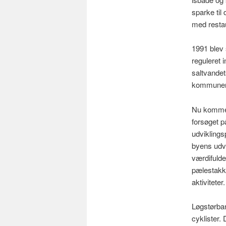
sparke til
med restau
1991 blev
reguleret
saltvandet
kommunen h
Nu kommer
forsøget p
udviklingsp
byens udvi
værdifulde
pælestakke
aktiviteter
Løgstørban
cyklister. 