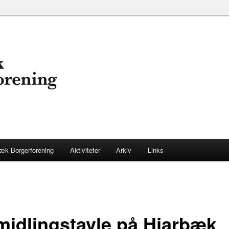
æk Borgerforening
Aktiviteter
Arkiv
Links
midlingstavle på Hjarbæk