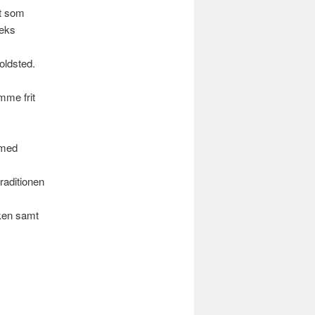
et som
.eks
oldsted.
mme frit
 med
raditionen
ken samt