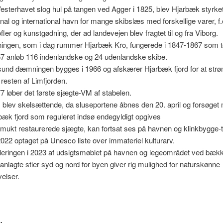
esterhavet slog hul på tangen ved Agger i 1825, blev Hjarbæk styrk
onal og international havn for mange skibslæs med forskellige varer, f
ofler og kunstgødning, der ad landevejen blev fragtet til og fra Viborg.
ingen, som i dag rummer Hjarbæk Kro, fungerede i 1847-1867 som t
57 anløb 116 indenlandske og 24 udenlandske skibe.
sund dæmningen bygges i 1966 og afskærer Hjarbæk fjord for at strø
resten af Limfjorden.
77 løber det første sjægte-VM af stabelen.
 blev skelsættende, da sluseportene åbnes den 20. april og forsøget
bæk fjord som reguleret indsø endegyldigt opgives
mukt restaurerede sjægte, kan fortsat ses på havnen og klinkbygge-t
 2022 optaget på Unesco liste over immateriel kulturarv.
leringen i 2023 af udsigtsmøblet på havnen og legeområdet ved bæk
lanlagte stier syd og nord for byen giver rig mulighed for naturskønne
velser.