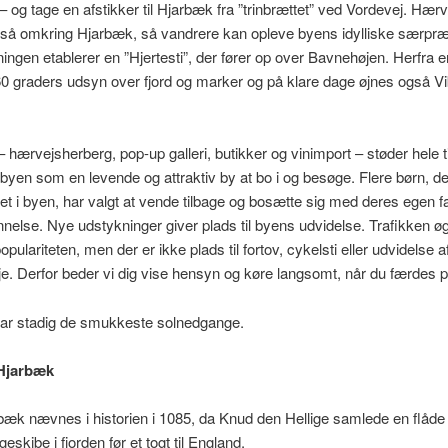
– og tage en afstikker til Hjarbæk fra ”trinbrættet” ved Vordevej. Hærv
så omkring Hjarbæk, så vandrere kan opleve byens idylliske særpræ
ningen etablerer en ”Hjertesti”, der fører op over Bavnehøjen. Herfra e
 graders udsyn over fjord og marker og på klare dage øjnes også V
– hærvejsherberg, pop-up galleri, butikker og vinimport – støder hele ti
 byen som en levende og attraktiv by at bo i og besøge. Flere børn, der
t i byen, har valgt at vende tilbage og bosætte sig med deres egen fa
nelse. Nye udstykninger giver plads til byens udvidelse. Trafikken ø
pulariteten, men der er ikke plads til fortov, cykelsti eller udvidelse 
je. Derfor beder vi dig vise hensyn og køre langsomt, når du færdes 
ar stadig de smukkeste solnedgange.
 Hjarbæk
bæk nævnes i historien i 1085, da Knud den Hellige samlede en flåde
geskibe i fjorden før et togt til England.