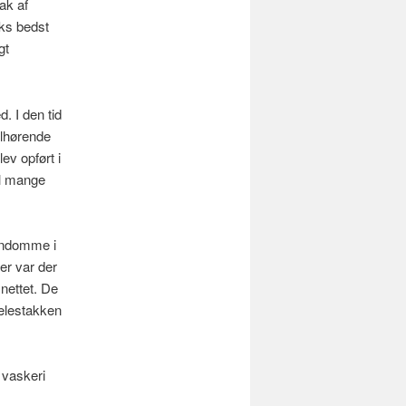
ak af
rks bedst
gt
 I den tid
ilhørende
ev opført i
il mange
jendomme i
er var der
 nettet. De
ælestakken
 vaskeri