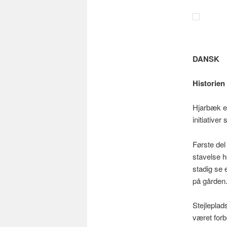
DANSK
Historie
Hjarbæk er
initiative
Første del
stavelse h
stadig se 
på gården
Stejleplad
været forbe