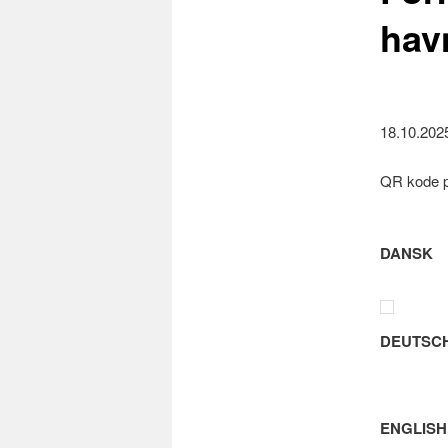
hav
18.10.2025
QR kode på
DANSK
DEUTSC
ENGLISH