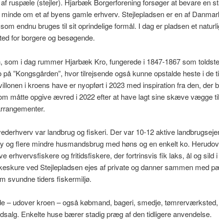
 af ruspæle (stejler). Hjarbæk Borgerforening forsøger at bevare en st
l minde om et af byens gamle erhverv. Stejlepladsen er en af Danma
som endnu bruges til sit oprindelige formål. I dag er pladsen et naturli
ted for borgere og besøgende.
 som i dag rummer Hjarbæk Kro, fungerede i 1847-1867 som toldsted.
o på ”Kongsgården”, hvor tilrejsende også kunne opstalde heste i de t
villonen i kroens have er nyopført i 2023 med inspiration fra den, der bl
om måtte opgive ævred i 2022 efter at have lagt sine skæve vægge t
 arrangementer.
derhverv var landbrug og fiskeri. Der var 10-12 aktive landbrugse
y og flere mindre husmandsbrug med høns og en enkelt ko. Herudov
ve erhvervsfiskere og fritidsfiskere, der fortrinsvis fik laks, ål og sild i
skeskure ved Stejlepladsen ejes af private og danner sammen med p
 svundne tiders fiskermiljø.
e – udover kroen – også købmand, bageri, smedje, tømrerværksted,
dsalg. Enkelte huse bærer stadig præg af den tidligere anvendelse.