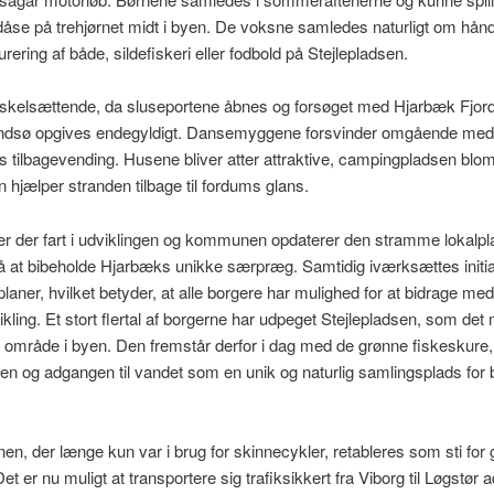
 dåse på trehjørnet midt i byen. De voksne samledes naturligt om hå
rering af både, sildefiskeri eller fodbold på Stejlepladsen.
 skelsættende, da sluseportene åbnes og forsøget med Hjarbæk Fjor
 indsø opgives endegyldigt. Dansemyggene forsvinder omgående med
s tilbagevending. Husene bliver atter attraktive, campingpladsen blom
jælper stranden tilbage til fordums glans.
 der fart i udviklingen og kommunen opdaterer den stramme lokalpla
å at bibeholde Hjarbæks unikke særpræg. Samtidig iværksættes initi
laner, hvilket betyder, at alle borgere har mulighed for at bidrage med 
kling. Et stort flertal af borgerne har udpeget Stejlepladsen, som det
 område i byen. Den fremstår derfor i dag med de grønne fiskeskure,
n og adgangen til vandet som en unik og naturlig samlingsplads for
.
en, der længe kun var i brug for skinnecykler, retableres som sti for
Det er nu muligt at transportere sig trafiksikkert fra Viborg til Løgstør a