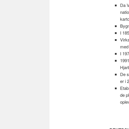
Da V
nati
kart
Bygn
I 18
Virk
med 
I 19
1991
Hjar
De s
er i
Etab
de p
ople