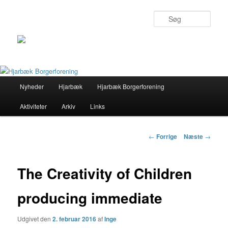
Søg
Primær
Nyheder
Hjarbæk
Hjarbæk Borgerforening
Fortsæt
menu
Aktiviteter
Arkiv
Links
til
primært
Indlægs
←
Forrige
Næste
→
navigation
indhold
The Creativity of Children
producing immediate
Udgivet den
2. februar 2016
af
Inge