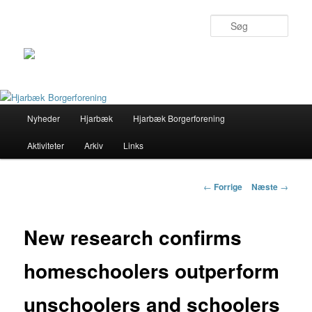
Søg
Primær
Nyheder
Hjarbæk
Hjarbæk Borgerforening
Fortsæt
menu
Aktiviteter
Arkiv
Links
til
primært
Indlægs
←
Forrige
Næste
→
navigation
indhold
New research confirms
homeschoolers outperform
unschoolers and schoolers