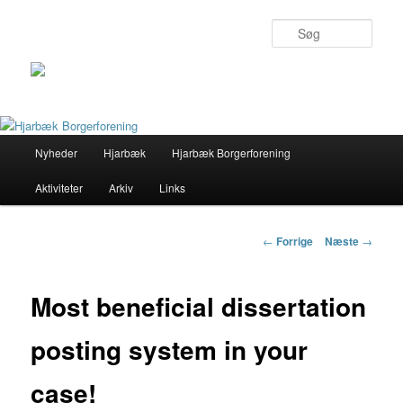
Søg
Primær
Nyheder
Hjarbæk
Hjarbæk Borgerforening
Fortsæt
menu
Aktiviteter
Arkiv
Links
til
primært
Indlægs
←
Forrige
Næste
→
navigation
indhold
Most beneficial dissertation
posting system in your
case!