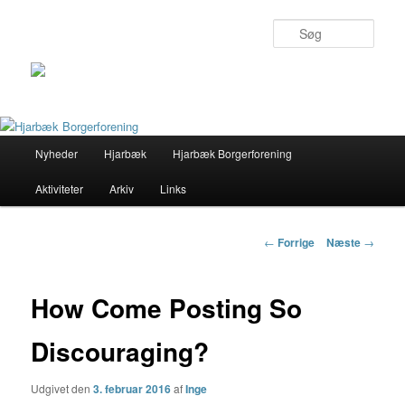
Søg
Primær
Nyheder
Hjarbæk
Hjarbæk Borgerforening
Fortsæt
menu
Aktiviteter
Arkiv
Links
til
primært
Indlægs
←
Forrige
Næste
→
navigation
indhold
How Come Posting So
Discouraging?
Udgivet den
3. februar 2016
af
Inge