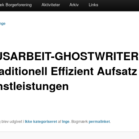
æk Borgerforening
Aktiviteter
Arkiv
Links
nge
USARBEIT-GHOSTWRITER
aditionell Effizient Aufsatz
nstleistungen
 blev udgivet i
Ikke kategoriseret
af
Inge
. Bogmærk
permalinket
.