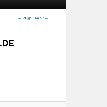
Indlægs
←
Forrige
Næste
→
navigation
.DE