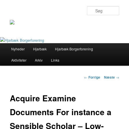
Søg
Primær
Nyheder
Hjarbæk
Hjarbæk Borgerforening
Fortsæt
menu
Aktiviteter
Arkiv
Links
til
primært
Indlægs
←
Forrige
Næste
→
navigation
indhold
Acquire Examine
Documents For instance a
Sensible Scholar – Low-