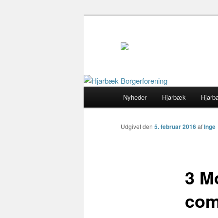
Primær
Nyheder
Hjarbæk
Hjarb
Fortsæt
menu
til
Udgivet den
5. februar 2016
af
Inge
primært
3 M
indhold
com