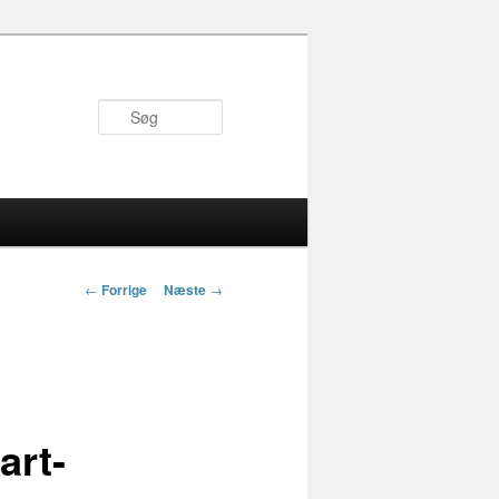
Søg
Indlægs
←
Forrige
Næste
→
navigation
art-