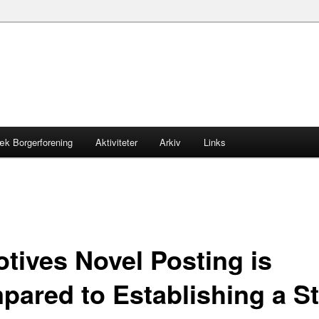
æk Borgerforening
Aktiviteter
Arkiv
Links
otives Novel Posting is
pared to Establishing a St